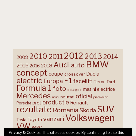
2012
2013
2010
2011
2014
2009
BMW
Audi
auto
2015
2018
2016
concept
coupe
Dacia
crossover
F1
electric
Europa
facelift
Ferrari
Ford
Formula 1
foto
masini electrice
imagini
Mercedes
oficial
noutati
mini
piata auto
productie
Renault
pret
Porsche
rezultate
SUV
Romania
Skoda
Volkswagen
vanzari
Toyota
Tesla
VW
WRC
Privacy & Cookies: This site uses cookies. By continuing to use this