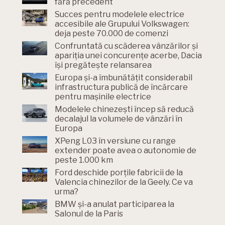
fără precedent
Succes pentru modelele electrice
accesibile ale Grupului Volkswagen:
deja peste 70.000 de comenzi
Confruntată cu scăderea vânzărilor și
apariția unei concurențe acerbe, Dacia
își pregătește relansarea
Europa și-a îmbunătățit considerabil
infrastructura publică de încărcare
pentru mașinile electrice
Modelele chinezești încep să reducă
decalajul la volumele de vânzări în
Europa
XPeng L03 în versiune cu range
extender poate avea o autonomie de
peste 1.000 km
Ford deschide porțile fabricii de la
Valencia chinezilor de la Geely. Ce va
urma?
BMW și-a anulat participarea la
Salonul de la Paris