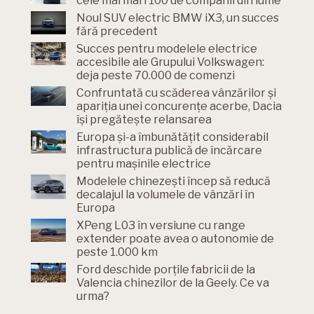
cele mai mari 100 de companii din lume
Noul SUV electric BMW iX3, un succes
fără precedent
Succes pentru modelele electrice
accesibile ale Grupului Volkswagen:
deja peste 70.000 de comenzi
Confruntată cu scăderea vânzărilor și
apariția unei concurențe acerbe, Dacia
își pregătește relansarea
Europa și-a îmbunătățit considerabil
infrastructura publică de încărcare
pentru mașinile electrice
Modelele chinezești încep să reducă
decalajul la volumele de vânzări în
Europa
XPeng L03 în versiune cu range
extender poate avea o autonomie de
peste 1.000 km
Ford deschide porțile fabricii de la
Valencia chinezilor de la Geely. Ce va
urma?