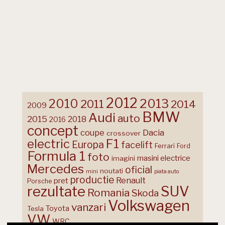
2012
2013
2010
2011
2014
2009
BMW
Audi
auto
2015
2018
2016
concept
coupe
Dacia
crossover
F1
electric
Europa
facelift
Ferrari
Ford
Formula 1
foto
masini electrice
imagini
Mercedes
oficial
noutati
mini
piata auto
productie
Renault
pret
Porsche
rezultate
SUV
Romania
Skoda
Volkswagen
vanzari
Toyota
Tesla
VW
WRC