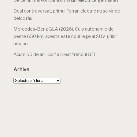
De ce nu mai vor chinezii mașini electrice germane?
Deși controversat, primul Ferrari electric nu se vinde
deloc rău
Mercedes-Benz GLA (2026). Cu o autonomie de
peste 650 km, acesta este noul rege al SUV-urilor
urbane
Acum 50 de ani, Golf a creat trendul GTI
Arhive
Arhive