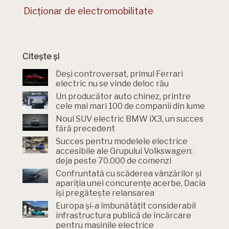
Dicționar de electromobilitate
Citește și
Deși controversat, primul Ferrari
electric nu se vinde deloc rău
Un producător auto chinez, printre
cele mai mari 100 de companii din lume
Noul SUV electric BMW iX3, un succes
fără precedent
Succes pentru modelele electrice
accesibile ale Grupului Volkswagen:
deja peste 70.000 de comenzi
Confruntată cu scăderea vânzărilor și
apariția unei concurențe acerbe, Dacia
își pregătește relansarea
Europa și-a îmbunătățit considerabil
infrastructura publică de încărcare
pentru mașinile electrice