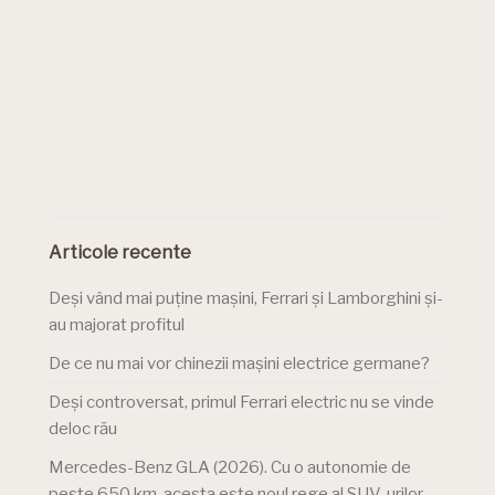
Articole recente
Deși vând mai puține mașini, Ferrari și Lamborghini și-
au majorat profitul
De ce nu mai vor chinezii mașini electrice germane?
Deși controversat, primul Ferrari electric nu se vinde
deloc rău
Mercedes-Benz GLA (2026). Cu o autonomie de
peste 650 km, acesta este noul rege al SUV-urilor