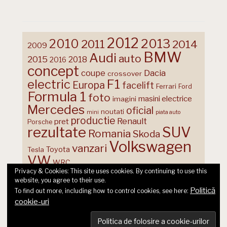
2012
2013
2010
2011
2014
2009
BMW
Audi
auto
2015
2018
2016
concept
coupe
Dacia
crossover
F1
electric
Europa
facelift
Ferrari
Ford
Formula 1
foto
masini electrice
imagini
Mercedes
oficial
noutati
mini
piata auto
productie
Renault
pret
Porsche
rezultate
SUV
Romania
Skoda
Volkswagen
vanzari
Toyota
Tesla
VW
WRC
Privacy & Cookies: This site uses cookies. By continuing to use this
website, you agree to their use.
Politică
To find out more, including how to control cookies, see here:
cookie-uri
© 2026 Ecart Media SRL | made by Nina Cocea &
infin