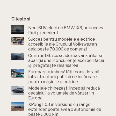
Citește și
Noul SUV electric BMW iX3, un succes
fără precedent
Succes pentru modelele electrice
accesibile ale Grupului Volkswagen:
deja peste 70.000 de comenzi
Confruntată cu scăderea vânzărilor și
apariția unei concurențe acerbe, Dacia
își pregătește relansarea
Europa și-a îmbunătățit considerabil
infrastructura publică de încărcare
pentru mașinile electrice
Modelele chinezești încep să reducă
decalajul la volumele de vânzări în
Europa
XPeng L03 în versiune cu range
extender poate avea o autonomie de
peste 1.000 km