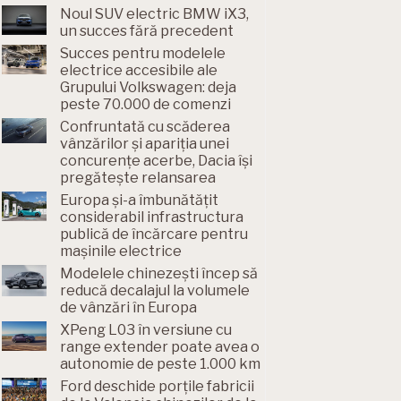
Noul SUV electric BMW iX3,
un succes fără precedent
Succes pentru modelele
electrice accesibile ale
Grupului Volkswagen: deja
peste 70.000 de comenzi
Confruntată cu scăderea
vânzărilor și apariția unei
concurențe acerbe, Dacia își
pregătește relansarea
Europa și-a îmbunătățit
considerabil infrastructura
publică de încărcare pentru
mașinile electrice
Modelele chinezești încep să
reducă decalajul la volumele
de vânzări în Europa
XPeng L03 în versiune cu
range extender poate avea o
autonomie de peste 1.000 km
Ford deschide porțile fabricii