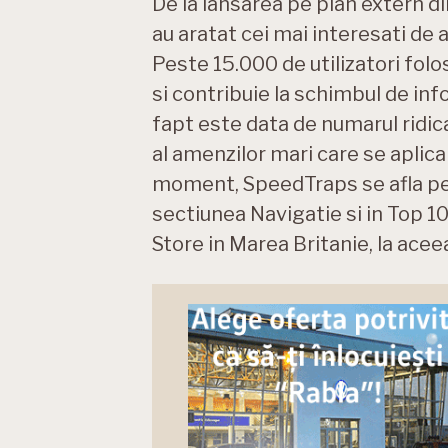
De la lansarea pe plan extern di
au aratat cei mai interesati de
Peste 15.000 de utilizatori fol
si contribuie la schimbul de inf
fapt este data de numarul ridic
al amenzilor mari care se aplica
moment, SpeedTraps se afla pe 
sectiunea Navigatie si in Top 1
Store in Marea Britanie, la acee