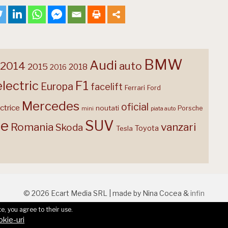
BMW
Audi
2014
auto
2015
2018
2016
F1
electric
Europa
facelift
Ferrari
Ford
Mercedes
oficial
ctrice
noutati
Porsche
mini
piata auto
te
SUV
Romania
vanzari
Skoda
Toyota
Tesla
© 2026 Ecart Media SRL | made by Nina Cocea &
infin
e, you agree to their use.
okie-uri