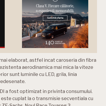
ai elaborat, astfel incat caroseria din fibra
rezistenta aerodinamica mai mica la viteze
rior sunt luminile cu LED, grila, linia
 redesenate.
TDI a fost optimizat in privinta consumului.
este cuplat la o transmisie secventiala cu
ic ZF-Sachs. Noul Race Touareg 3