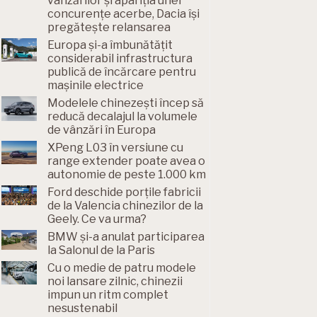
vânzărilor și apariția unei
concurențe acerbe, Dacia își
pregătește relansarea
Europa și-a îmbunătățit
considerabil infrastructura
publică de încărcare pentru
mașinile electrice
Modelele chinezești încep să
reducă decalajul la volumele
de vânzări în Europa
XPeng L03 în versiune cu
range extender poate avea o
autonomie de peste 1.000 km
Ford deschide porțile fabricii
de la Valencia chinezilor de la
Geely. Ce va urma?
BMW și-a anulat participarea
la Salonul de la Paris
Cu o medie de patru modele
noi lansare zilnic, chinezii
impun un ritm complet
nesustenabil