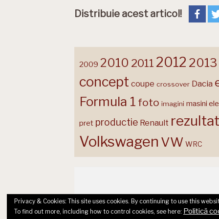
Distribuie acest articol!
2012
2013
2010
2011
2009
concept
coupe
Dacia
crossover
Formula 1
foto
masini ele
imagini
rezulta
productie
Renault
pret
Volkswagen
VW
WRC
Privacy & Cookies: This site uses cookies. By continuing to use this websit
Politică co
To find out more, including how to control cookies, see here: