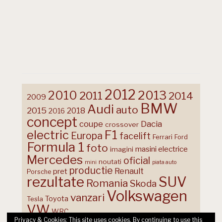
2012
2013
2010
2011
2014
2009
BMW
Audi
auto
2015
2018
2016
concept
coupe
Dacia
crossover
F1
electric
Europa
facelift
Ferrari
Ford
Formula 1
foto
masini electrice
imagini
Mercedes
oficial
noutati
mini
piata auto
productie
Renault
pret
Porsche
rezultate
SUV
Romania
Skoda
Volkswagen
vanzari
Toyota
Tesla
VW
WRC
Privacy & Cookies: This site uses cookies. By continuing to use this