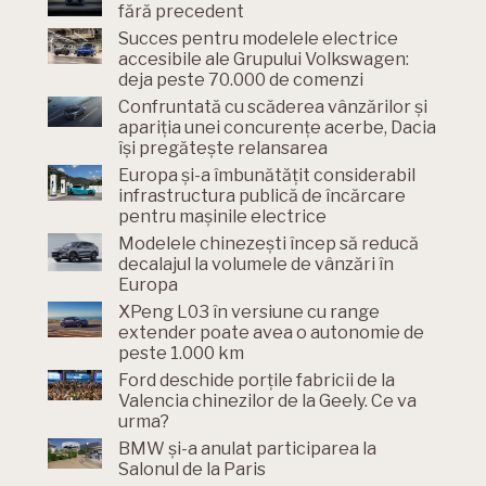
fără precedent
Succes pentru modelele electrice
accesibile ale Grupului Volkswagen:
deja peste 70.000 de comenzi
Confruntată cu scăderea vânzărilor și
apariția unei concurențe acerbe, Dacia
își pregătește relansarea
Europa și-a îmbunătățit considerabil
infrastructura publică de încărcare
pentru mașinile electrice
Modelele chinezești încep să reducă
decalajul la volumele de vânzări în
Europa
XPeng L03 în versiune cu range
extender poate avea o autonomie de
peste 1.000 km
Ford deschide porțile fabricii de la
Valencia chinezilor de la Geely. Ce va
urma?
BMW și-a anulat participarea la
Salonul de la Paris