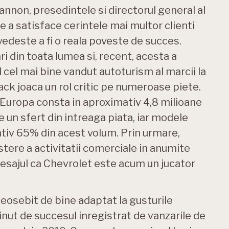
nnon, presedintele si directorul general al
e a satisface cerintele mai multor clienti
vedeste a fi o reala poveste de succes.
i din toata lumea si, recent, acesta a
cel mai bine vandut autoturism al marcii la
ck joaca un rol critic pe numeroase piete.
Europa consta in aproximativ 4,8 milioane
e un sfert din intreaga piata, iar modele
iv 65% din acest volum. Prin urmare,
stere a activitatii comerciale in anumite
mesajul ca Chevrolet este acum un jucator
eosebit de bine adaptat la gusturile
inut de succesul inregistrat de vanzarile de