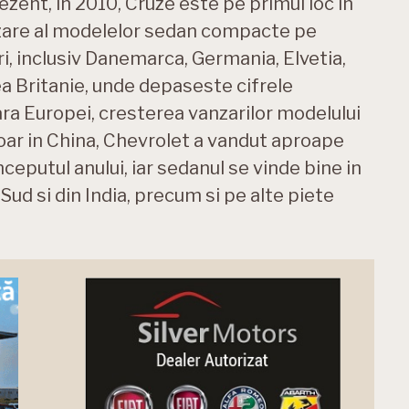
zent, in 2010, Cruze este pe primul loc in
nzare al modelelor sedan compacte pe
 inclusiv Danemarca, Germania, Elvetia,
rea Britanie, unde depaseste cifrele
ara Europei, cresterea vanzarilor modelului
Doar in China, Chevrolet a vandut aproape
eputul anului, iar sedanul se vinde bine in
Sud si din India, precum si pe alte piete