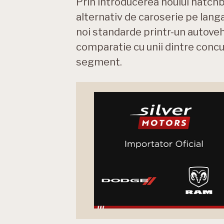
Prin introducerea noului hatchba
alternativ de caroserie pe langa 
noi standarde printr-un autovehi
comparatie cu unii dintre concu
segment.