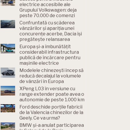
electrice accesibile ale
Grupului Volkswagen: deja
peste 70.000 de comenzi
Confruntată cu scăderea
vânzărilor și apariția unei
concurențe acerbe, Dacia își
pregătește relansarea
Europa și-a îmbunătățit
considerabil infrastructura
publică de încărcare pentru
mașinile electrice
Modelele chinezești încep să
reducă decalajul la volumele
de vânzări în Europa
XPeng L03 în versiune cu
range extender poate avea o
autonomie de peste 1.000 km
Ford deschide porțile fabricii
de la Valencia chinezilor de la
Geely. Ce va urma?
BMW și-a anulat participarea