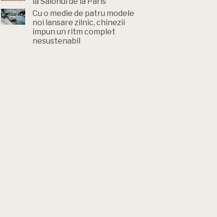
la Salonul de la Paris
Cu o medie de patru modele
noi lansare zilnic, chinezii
impun un ritm complet
nesustenabil