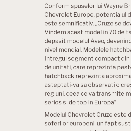
Conform spuselor lui Wayne Bra
Chevrolet Europe, potentialul d
este semnificativ. „Cruze se do
Vindem acest model in 70 de tar
depasit modelul Aveo, devenind 
nivel mondial. Modelele hatchba
Intregul segment compact din 
de unitati, care reprezinta pest
hatchback reprezinta aproximat
asteptati-va sa observati o cre
regiuni, ceea ce va transmite 
serios si de top in Europa".
Modelul Chevrolet Cruze este d
soferilor europeni, un fapt sust