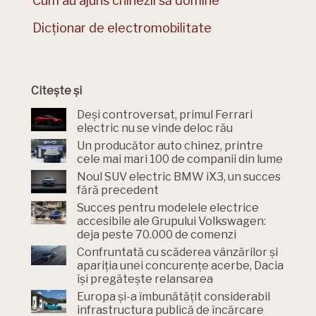
Cum au ajuns chinezii să domine
Dicționar de electromobilitate
Citește și
Deși controversat, primul Ferrari
electric nu se vinde deloc rău
Un producător auto chinez, printre
cele mai mari 100 de companii din lume
Noul SUV electric BMW iX3, un succes
fără precedent
Succes pentru modelele electrice
accesibile ale Grupului Volkswagen:
deja peste 70.000 de comenzi
Confruntată cu scăderea vânzărilor și
apariția unei concurențe acerbe, Dacia
își pregătește relansarea
Europa și-a îmbunătățit considerabil
infrastructura publică de încărcare