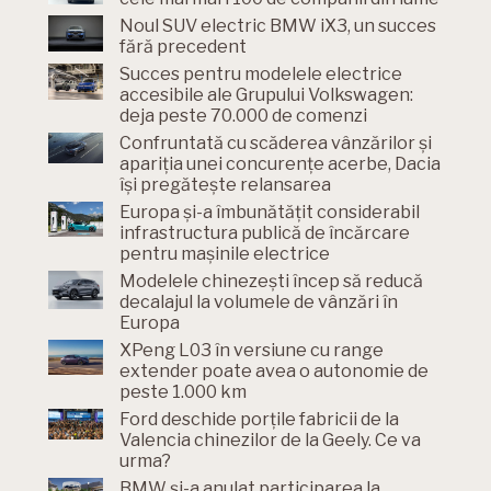
Noul SUV electric BMW iX3, un succes
fără precedent
Succes pentru modelele electrice
accesibile ale Grupului Volkswagen:
deja peste 70.000 de comenzi
Confruntată cu scăderea vânzărilor și
apariția unei concurențe acerbe, Dacia
își pregătește relansarea
Europa și-a îmbunătățit considerabil
infrastructura publică de încărcare
pentru mașinile electrice
Modelele chinezești încep să reducă
decalajul la volumele de vânzări în
Europa
XPeng L03 în versiune cu range
extender poate avea o autonomie de
peste 1.000 km
Ford deschide porțile fabricii de la
Valencia chinezilor de la Geely. Ce va
urma?
BMW și-a anulat participarea la