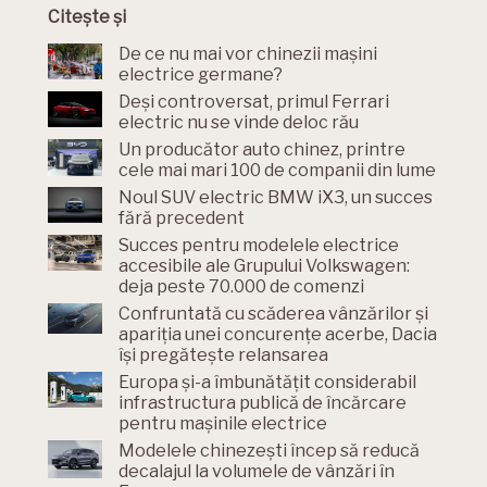
Citește și
De ce nu mai vor chinezii mașini
electrice germane?
Deși controversat, primul Ferrari
electric nu se vinde deloc rău
Un producător auto chinez, printre
cele mai mari 100 de companii din lume
Noul SUV electric BMW iX3, un succes
fără precedent
Succes pentru modelele electrice
accesibile ale Grupului Volkswagen:
deja peste 70.000 de comenzi
Confruntată cu scăderea vânzărilor și
apariția unei concurențe acerbe, Dacia
își pregătește relansarea
Europa și-a îmbunătățit considerabil
infrastructura publică de încărcare
pentru mașinile electrice
Modelele chinezești încep să reducă
decalajul la volumele de vânzări în