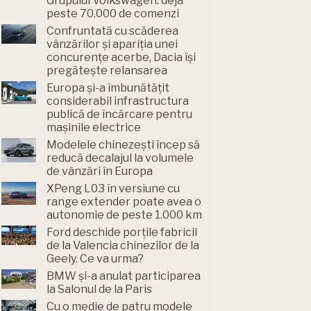
Grupului Volkswagen: deja
peste 70.000 de comenzi
Confruntată cu scăderea
vânzărilor și apariția unei
concurențe acerbe, Dacia își
pregătește relansarea
Europa și-a îmbunătățit
considerabil infrastructura
publică de încărcare pentru
mașinile electrice
Modelele chinezești încep să
reducă decalajul la volumele
de vânzări în Europa
XPeng L03 în versiune cu
range extender poate avea o
autonomie de peste 1.000 km
Ford deschide porțile fabricii
de la Valencia chinezilor de la
Geely. Ce va urma?
BMW și-a anulat participarea
la Salonul de la Paris
Cu o medie de patru modele