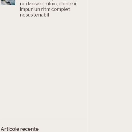
noi lansare zilnic, chinezii
impun un ritm complet
nesustenabil
Articole recente