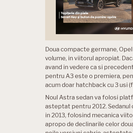
Doua compacte germane, Opel Ast
volume, in viitorul apropiat. Da
avand in vedere ca si precedent
pentru A3 este o premiera, pen
acum doar hatchback cu 3 usi (f
Noul Astra sedan va folosi plat
asteptat pentru 2012. Sedanul c
in 2013, folosind mecanica viitoa
apropo de declinarile celor dou
noile versiuni cabrio, asteptate 