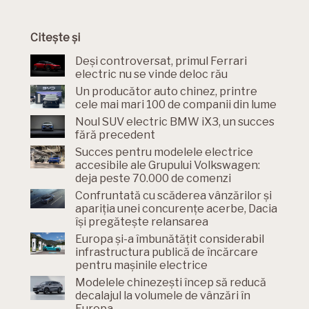
Citește și
Deși controversat, primul Ferrari
electric nu se vinde deloc rău
Un producător auto chinez, printre
cele mai mari 100 de companii din lume
Noul SUV electric BMW iX3, un succes
fără precedent
Succes pentru modelele electrice
accesibile ale Grupului Volkswagen:
deja peste 70.000 de comenzi
Confruntată cu scăderea vânzărilor și
apariția unei concurențe acerbe, Dacia
își pregătește relansarea
Europa și-a îmbunătățit considerabil
infrastructura publică de încărcare
pentru mașinile electrice
Modelele chinezești încep să reducă
decalajul la volumele de vânzări în
Europa