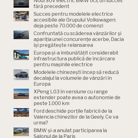
Noul SUV electric BMW iX3, un succes
fără precedent
Succes pentru modelele electrice
accesibile ale Grupului Volkswagen:
deja peste 70.000 de comenzi
Confruntată cu scăderea vânzărilor și
apariția unei concurențe acerbe, Dacia
își pregătește relansarea
Europa și-a îmbunătățit considerabil
infrastructura publică de încărcare
pentru mașinile electrice
Modelele chinezești încep să reducă
decalajul la volumele de vânzări în
Europa
XPeng L03 în versiune cu range
extender poate avea o autonomie de
peste 1.000 km
Ford deschide porțile fabricii de la
Valencia chinezilor de la Geely. Ce va
urma?
BMW și-a anulat participarea la
Salonul de la Paris