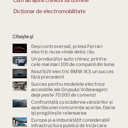
Cum au ajuns chinezii să domine
Dicționar de electromobilitate
Citește și
Deși controversat, primul Ferrari
electric nu se vinde deloc rău
Un producător auto chinez, printre
cele mai mari 100 de companii din lume
Noul SUV electric BMW iX3, un succes
fără precedent
Succes pentru modelele electrice
accesibile ale Grupului Volkswagen:
deja peste 70.000 de comenzi
Confruntată cu scăderea vânzărilor și
apariția unei concurențe acerbe, Dacia
își pregătește relansarea
Europa și-a îmbunătățit considerabil
infrastructura publică de încărcare