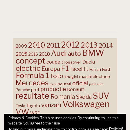
2012
2013
2010
2011
2014
2009
BMW
Audi
auto
2015
2018
2016
concept
coupe
Dacia
crossover
F1
electric
Europa
facelift
Ferrari
Ford
Formula 1
foto
masini electrice
imagini
Mercedes
oficial
noutati
mini
piata auto
productie
Renault
pret
Porsche
rezultate
SUV
Romania
Skoda
Volkswagen
vanzari
Toyota
Tesla
VW
WRC
Privacy & Cookies: This site uses cookies. By continuing to use this
website, you agree to their use.
Politică
To find out more, including how to control cookies, see here: