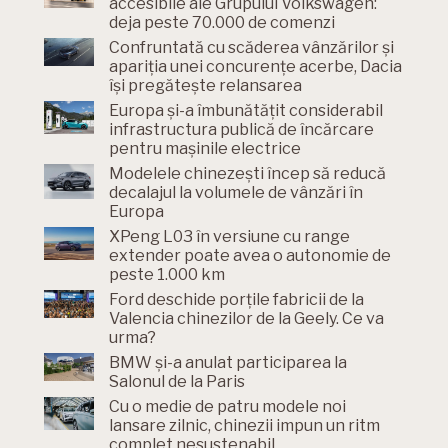
accesibile ale Grupului Volkswagen:
deja peste 70.000 de comenzi
Confruntată cu scăderea vânzărilor și
apariția unei concurențe acerbe, Dacia
își pregătește relansarea
Europa și-a îmbunătățit considerabil
infrastructura publică de încărcare
pentru mașinile electrice
Modelele chinezești încep să reducă
decalajul la volumele de vânzări în
Europa
XPeng L03 în versiune cu range
extender poate avea o autonomie de
peste 1.000 km
Ford deschide porțile fabricii de la
Valencia chinezilor de la Geely. Ce va
urma?
BMW și-a anulat participarea la
Salonul de la Paris
Cu o medie de patru modele noi
lansare zilnic, chinezii impun un ritm
complet nesustenabil