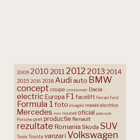
2012
2013
2010
2011
2014
2009
BMW
Audi
auto
2015
2018
2016
concept
coupe
Dacia
crossover
F1
electric
Europa
facelift
Ferrari
Ford
Formula 1
foto
masini electrice
imagini
Mercedes
oficial
noutati
mini
piata auto
productie
Renault
pret
Porsche
rezultate
SUV
Romania
Skoda
Volkswagen
vanzari
Toyota
Tesla