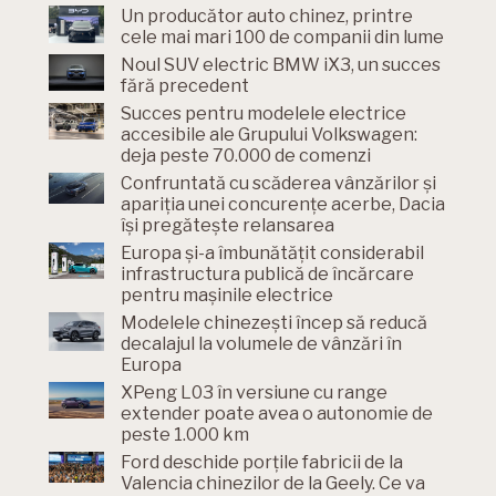
Un producător auto chinez, printre
cele mai mari 100 de companii din lume
Noul SUV electric BMW iX3, un succes
fără precedent
Succes pentru modelele electrice
accesibile ale Grupului Volkswagen:
deja peste 70.000 de comenzi
Confruntată cu scăderea vânzărilor și
apariția unei concurențe acerbe, Dacia
își pregătește relansarea
Europa și-a îmbunătățit considerabil
infrastructura publică de încărcare
pentru mașinile electrice
Modelele chinezești încep să reducă
decalajul la volumele de vânzări în
Europa
XPeng L03 în versiune cu range
extender poate avea o autonomie de
peste 1.000 km
Ford deschide porțile fabricii de la
Valencia chinezilor de la Geely. Ce va