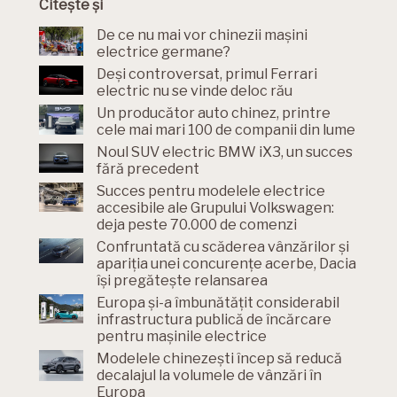
Citește și
De ce nu mai vor chinezii mașini
electrice germane?
Deși controversat, primul Ferrari
electric nu se vinde deloc rău
Un producător auto chinez, printre
cele mai mari 100 de companii din lume
Noul SUV electric BMW iX3, un succes
fără precedent
Succes pentru modelele electrice
accesibile ale Grupului Volkswagen:
deja peste 70.000 de comenzi
Confruntată cu scăderea vânzărilor și
apariția unei concurențe acerbe, Dacia
își pregătește relansarea
Europa și-a îmbunătățit considerabil
infrastructura publică de încărcare
pentru mașinile electrice
Modelele chinezești încep să reducă
decalajul la volumele de vânzări în
Europa