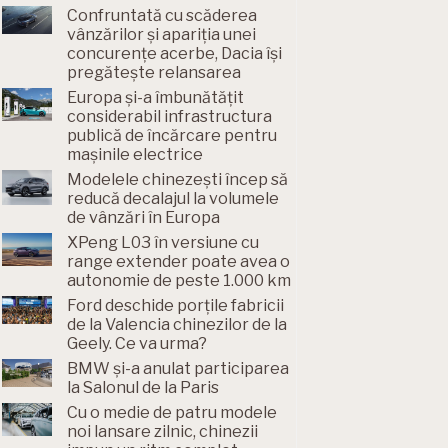
Confruntată cu scăderea
vânzărilor și apariția unei
concurențe acerbe, Dacia își
pregătește relansarea
Europa și-a îmbunătățit
considerabil infrastructura
publică de încărcare pentru
mașinile electrice
Modelele chinezești încep să
reducă decalajul la volumele
de vânzări în Europa
XPeng L03 în versiune cu
range extender poate avea o
autonomie de peste 1.000 km
Ford deschide porțile fabricii
de la Valencia chinezilor de la
Geely. Ce va urma?
BMW și-a anulat participarea
la Salonul de la Paris
Cu o medie de patru modele
noi lansare zilnic, chinezii