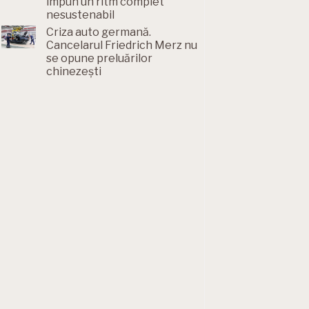
impun un ritm complet
nesustenabil
Criza auto germană.
Cancelarul Friedrich Merz nu
se opune preluărilor
chinezești