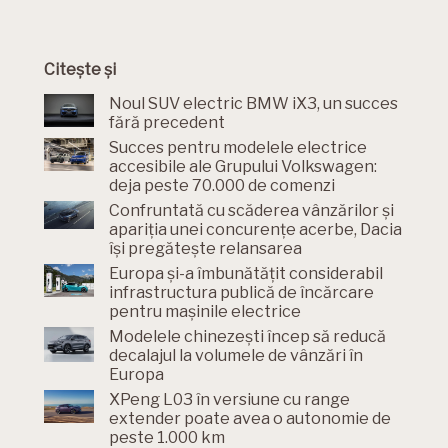
Citește și
Noul SUV electric BMW iX3, un succes
fără precedent
Succes pentru modelele electrice
accesibile ale Grupului Volkswagen:
deja peste 70.000 de comenzi
Confruntată cu scăderea vânzărilor și
apariția unei concurențe acerbe, Dacia
își pregătește relansarea
Europa și-a îmbunătățit considerabil
infrastructura publică de încărcare
pentru mașinile electrice
Modelele chinezești încep să reducă
decalajul la volumele de vânzări în
Europa
XPeng L03 în versiune cu range
extender poate avea o autonomie de
peste 1.000 km