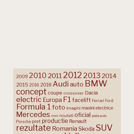
2012
2013
2010
2011
2014
2009
BMW
Audi
auto
2015
2018
2016
concept
coupe
Dacia
crossover
F1
electric
Europa
facelift
Ferrari
Ford
Formula 1
foto
masini electrice
imagini
Mercedes
oficial
noutati
mini
piata auto
productie
Renault
pret
Porsche
rezultate
SUV
Romania
Skoda