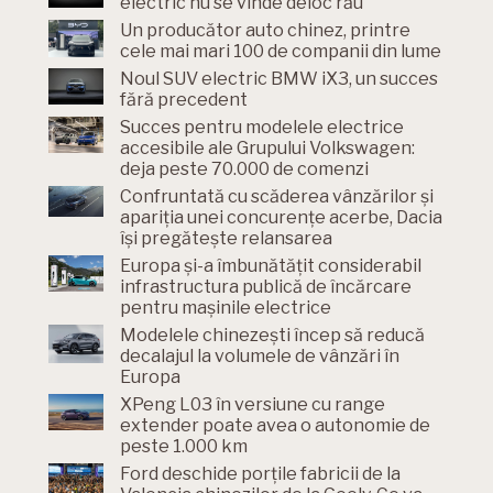
electric nu se vinde deloc rău
Un producător auto chinez, printre
cele mai mari 100 de companii din lume
Noul SUV electric BMW iX3, un succes
fără precedent
Succes pentru modelele electrice
accesibile ale Grupului Volkswagen:
deja peste 70.000 de comenzi
Confruntată cu scăderea vânzărilor și
apariția unei concurențe acerbe, Dacia
își pregătește relansarea
Europa și-a îmbunătățit considerabil
infrastructura publică de încărcare
pentru mașinile electrice
Modelele chinezești încep să reducă
decalajul la volumele de vânzări în
Europa
XPeng L03 în versiune cu range
extender poate avea o autonomie de
peste 1.000 km
Ford deschide porțile fabricii de la