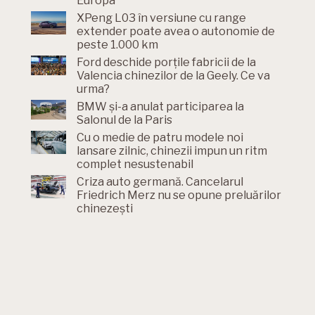
Europa
XPeng L03 în versiune cu range
extender poate avea o autonomie de
peste 1.000 km
Ford deschide porțile fabricii de la
Valencia chinezilor de la Geely. Ce va
urma?
BMW și-a anulat participarea la
Salonul de la Paris
Cu o medie de patru modele noi
lansare zilnic, chinezii impun un ritm
complet nesustenabil
Criza auto germană. Cancelarul
Friedrich Merz nu se opune preluărilor
chinezești