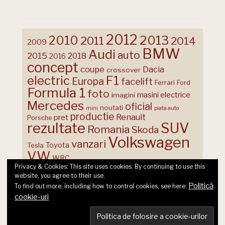
2012
2013
2010
2011
2014
2009
BMW
Audi
auto
2015
2018
2016
concept
coupe
Dacia
crossover
F1
electric
Europa
facelift
Ferrari
Ford
Formula 1
foto
masini electrice
imagini
Mercedes
oficial
noutati
mini
piata auto
productie
Renault
pret
Porsche
rezultate
SUV
Romania
Skoda
Volkswagen
vanzari
Toyota
Tesla
VW
WRC
Privacy & Cookies: This site uses cookies. By continuing to use this
website, you agree to their use.
Politică
To find out more, including how to control cookies, see here:
cookie-uri
© 2026 Ecart Media SRL | made by Nina Cocea &
infin