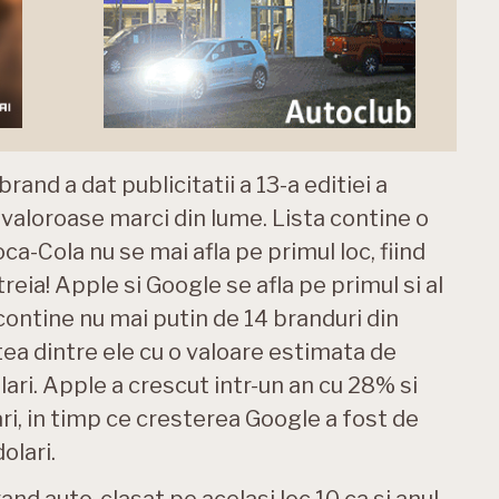
nd a dat publicitatii a 13-a editiei a
 valoroase marci din lume. Lista contine o
-Cola nu se mai afla pe primul loc, fiind
reia! Apple si Google se afla pe primul si al
contine nu mai putin de 14 branduri din
ea dintre ele cu o valoare estimata de
lari. Apple a crescut intr-un an cu 28% si
ri, in timp ce cresterea Google a fost de
olari.
nd auto, clasat pe acelasi loc 10 ca si anul