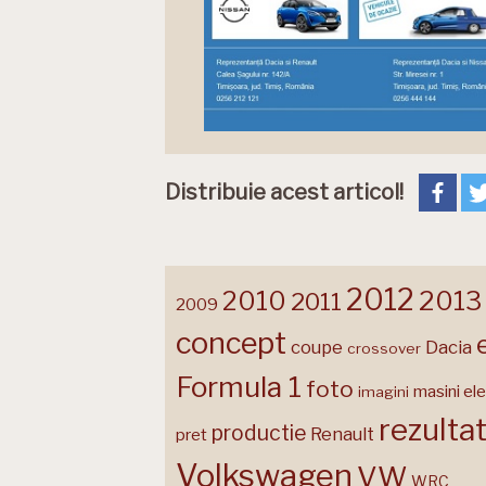
Distribuie acest articol!
2012
2013
2010
2011
2009
concept
coupe
Dacia
crossover
Formula 1
foto
masini ele
imagini
rezulta
productie
Renault
pret
Volkswagen
VW
WRC