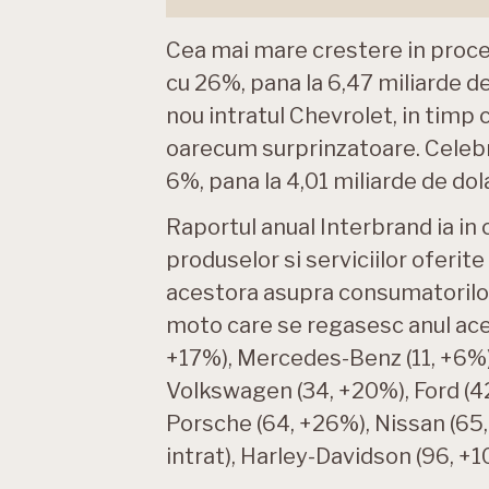
Cea mai mare crestere in proce
cu 26%, pana la 6,47 miliarde de d
nou intratul Chevrolet, in timp 
oarecum surprinzatoare. Celebr
6%, pana la 4,01 miliarde de dola
Raportul anual Interbrand ia in
produselor si serviciilor oferit
acestora asupra consumatorilor.
moto care se regasesc anul aces
+17%), Mercedes-Benz (11, +6%)
Volkswagen (34, +20%), Ford (42
Porsche (64, +26%), Nissan (65,
intrat), Harley-Davidson (96, +10