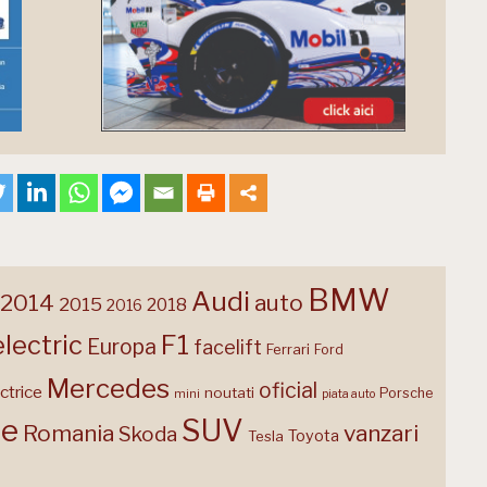
BMW
Audi
2014
auto
2015
2018
2016
F1
electric
Europa
facelift
Ferrari
Ford
Mercedes
oficial
ctrice
noutati
Porsche
mini
piata auto
te
SUV
Romania
vanzari
Skoda
Toyota
Tesla