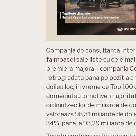
Compania de consultanta Interbra
faimoasei sale liste cu cele mai
premiera majora – compania Coca
retrogradata pana pe pozitia a t
doilea loc, in vreme ce Top 100 
domeniul automotive, majoritat
ordinul zecilor de miliarde de do
valoreaza 98,31 miliarde de dola
34%, pana la 93,29 miliarde de d
Toyota continua sa fie primul bra