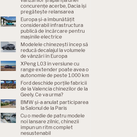
vânzărilor și apariția unei
concurențe acerbe, Dacia își
pregătește relansarea
Europa și-a îmbunătățit
considerabil infrastructura
publică de încărcare pentru
mașinile electrice
Modelele chinezești încep să
reducă decalajul la volumele
de vânzări în Europa
XPeng L03 în versiune cu
range extender poate avea o
autonomie de peste 1.000 km
Ford deschide porțile fabricii
de la Valencia chinezilor de la
Geely. Ce va urma?
BMW și-a anulat participarea
la Salonul de la Paris
Cu o medie de patru modele
noi lansare zilnic, chinezii
impun un ritm complet
nesustenabil