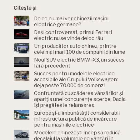
Citește și
De ce nu mai vor chinezii mașini
electrice germane?
Deși controversat, primul Ferrari
electric nu se vinde deloc rău
Un producător auto chinez, printre
cele mai mari 100 de companii din lume
Noul SUV electric BMW iX3, un succes
fără precedent
Succes pentru modelele electrice
accesibile ale Grupului Volkswagen:
deja peste 70.000 de comenzi
Confruntată cu scăderea vânzărilor și
apariția unei concurențe acerbe, Dacia
își pregătește relansarea
Europa și-a îmbunătățit considerabil
infrastructura publică de încărcare
pentru mașinile electrice
Modelele chinezești încep să reducă
decalajul la volumele de vânzări în