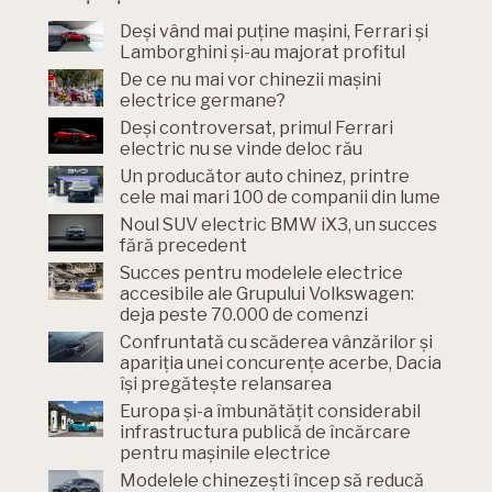
Deși vând mai puține mașini, Ferrari și
Lamborghini și-au majorat profitul
De ce nu mai vor chinezii mașini
electrice germane?
Deși controversat, primul Ferrari
electric nu se vinde deloc rău
Un producător auto chinez, printre
cele mai mari 100 de companii din lume
Noul SUV electric BMW iX3, un succes
fără precedent
Succes pentru modelele electrice
accesibile ale Grupului Volkswagen:
deja peste 70.000 de comenzi
Confruntată cu scăderea vânzărilor și
apariția unei concurențe acerbe, Dacia
își pregătește relansarea
Europa și-a îmbunătățit considerabil
infrastructura publică de încărcare
pentru mașinile electrice
Modelele chinezești încep să reducă