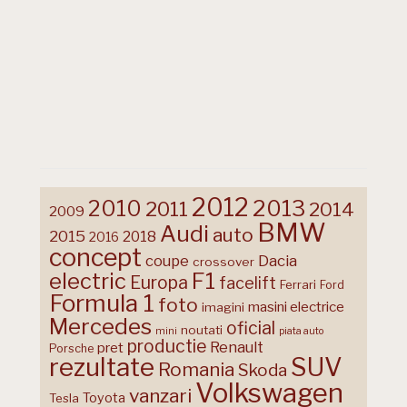
2012
2013
2010
2011
2014
2009
BMW
Audi
auto
2015
2018
2016
concept
coupe
Dacia
crossover
F1
electric
Europa
facelift
Ferrari
Ford
Formula 1
foto
masini electrice
imagini
Mercedes
oficial
noutati
mini
piata auto
productie
Renault
pret
Porsche
rezultate
SUV
Romania
Skoda
Volkswagen
vanzari
Toyota
Tesla