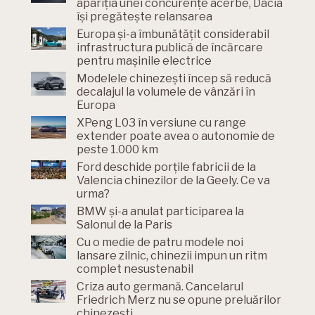
apariția unei concurențe acerbe, Dacia
își pregătește relansarea
Europa și-a îmbunătățit considerabil
infrastructura publică de încărcare
pentru mașinile electrice
Modelele chinezești încep să reducă
decalajul la volumele de vânzări în
Europa
XPeng L03 în versiune cu range
extender poate avea o autonomie de
peste 1.000 km
Ford deschide porțile fabricii de la
Valencia chinezilor de la Geely. Ce va
urma?
BMW și-a anulat participarea la
Salonul de la Paris
Cu o medie de patru modele noi
lansare zilnic, chinezii impun un ritm
complet nesustenabil
Criza auto germană. Cancelarul
Friedrich Merz nu se opune preluărilor
chinezești