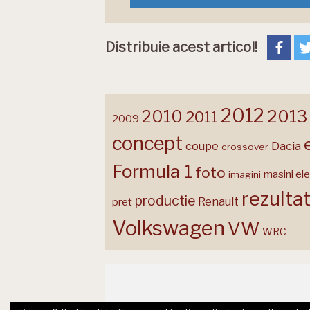
Distribuie acest articol!
2012
2013
2010
2011
2009
concept
coupe
Dacia
crossover
Formula 1
foto
masini ele
imagini
rezulta
productie
Renault
pret
Volkswagen
VW
WRC