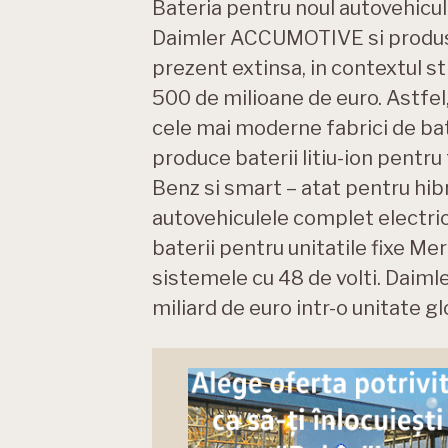
Bateria pentru noul autovehicul e
Daimler ACCUMOTIVE si produsa
prezent extinsa, in contextul s
500 de milioane de euro. Astfel,
cele mai moderne fabrici de ba
produce baterii litiu-ion pentr
Benz si smart – atat pentru hibr
autovehiculele complet electric
baterii pentru unitatile fixe M
sistemele cu 48 de volti. Daimle
miliard de euro intr-o unitate g