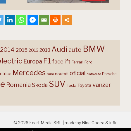
BMW
Audi
2014
auto
2015
2018
2016
F1
electric
Europa
facelift
Ferrari
Ford
Mercedes
oficial
ctrice
noutati
Porsche
mini
piata auto
te
SUV
Romania
vanzari
Skoda
Toyota
Tesla
© 2026 Ecart Media SRL | made by Nina Cocea &
infin