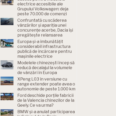
electrice accesibile ale
Grupului Volkswagen: deja
peste 70.000 de comenzi
Confruntată cu scăderea
vânzărilor și apariția unei
concurențe acerbe, Dacia își
pregătește relansarea
Europa și-a îmbunătățit
considerabil infrastructura
publică de încărcare pentru
mașinile electrice
Modelele chinezești încep să
reducă decalajul la volumele
de vânzări în Europa
XPeng L03 în versiune cu
range extender poate avea o
autonomie de peste 1.000 km
Ford deschide porțile fabricii
de la Valencia chinezilor de la
Geely. Ce va urma?
BMW și-a anulat participarea