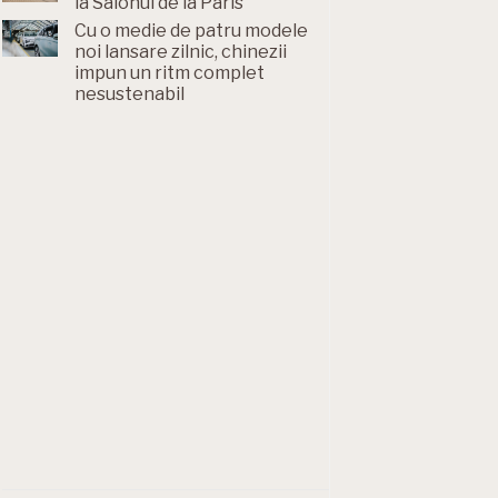
la Salonul de la Paris
Cu o medie de patru modele
noi lansare zilnic, chinezii
impun un ritm complet
nesustenabil