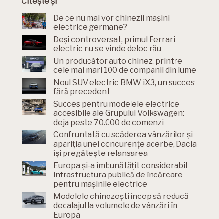
Citește și
De ce nu mai vor chinezii mașini
electrice germane?
Deși controversat, primul Ferrari
electric nu se vinde deloc rău
Un producător auto chinez, printre
cele mai mari 100 de companii din lume
Noul SUV electric BMW iX3, un succes
fără precedent
Succes pentru modelele electrice
accesibile ale Grupului Volkswagen:
deja peste 70.000 de comenzi
Confruntată cu scăderea vânzărilor și
apariția unei concurențe acerbe, Dacia
își pregătește relansarea
Europa și-a îmbunătățit considerabil
infrastructura publică de încărcare
pentru mașinile electrice
Modelele chinezești încep să reducă
decalajul la volumele de vânzări în
Europa