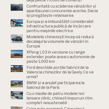
deja peste 70.000 de comenzi
Confruntată cu scăderea vânzărilor și
apariția unei concurențe acerbe, Dacia
își pregătește relansarea
Europa și-a îmbunătățit considerabil
infrastructura publică de încărcare
pentru mașinile electrice
Modelele chinezești încep să reducă
decalajul la volumele de vânzări în
Europa
XPeng L03 în versiune cu range
extender poate avea o autonomie de
peste 1.000 km
Ford deschide porțile fabricii de la
Valencia chinezilor de la Geely. Ce va
urma?
BMW și-a anulat participarea la
Salonul de la Paris
Cu o medie de patru modele noi
lansare zilnic, chinezii impun un ritm
complet nesustenabil
Criza auto germană. Cancelarul