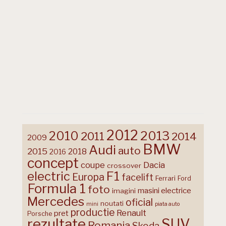
2012
2013
2010
2011
2014
2009
BMW
Audi
auto
2015
2018
2016
concept
coupe
Dacia
crossover
F1
electric
Europa
facelift
Ferrari
Ford
Formula 1
foto
masini electrice
imagini
Mercedes
oficial
noutati
mini
piata auto
productie
Renault
pret
Porsche
rezultate
SUV
Romania
Skoda