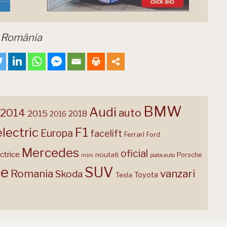
d România
BMW
Audi
2014
auto
2015
2018
2016
F1
electric
Europa
facelift
Ferrari
Ford
Mercedes
oficial
ctrice
noutati
Porsche
mini
piata auto
te
SUV
Romania
vanzari
Skoda
Toyota
Tesla