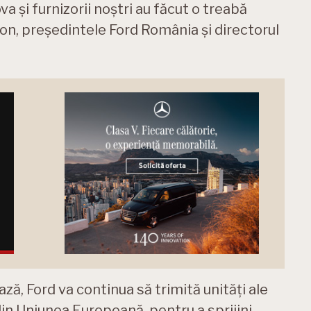
a şi furnizorii noştri au făcut o treabă
son, președintele Ford România și directorul
ă, Ford va continua să trimită unități ale
din Uniunea Europeană, pentru a sprijini