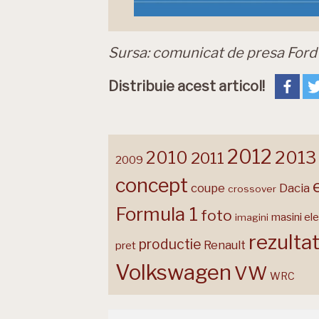
Sursa: comunicat de presa For
Distribuie acest articol!
2012
2013
2010
2011
2009
concept
coupe
Dacia
crossover
Formula 1
foto
masini ele
imagini
rezulta
productie
Renault
pret
Volkswagen
VW
WRC