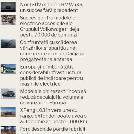
Noul SUV electric BMW iX3,
un succes fără precedent
Succes pentru modelele
electrice accesibile ale
Grupului Volkswagen: deja
peste 70.000 de comenzi
Confruntată cu scăderea
vânzărilor și apariția unei
concurențe acerbe, Dacia își
pregătește relansarea
Europa și-a îmbunătățit
considerabil infrastructura
publică de încărcare pentru
mașinile electrice
Modelele chinezești încep să
reducă decalajul la volumele
de vânzări în Europa
XPeng L03 în versiune cu
range extender poate avea o
autonomie de peste 1.000 km
Ford deschide porțile fabricii