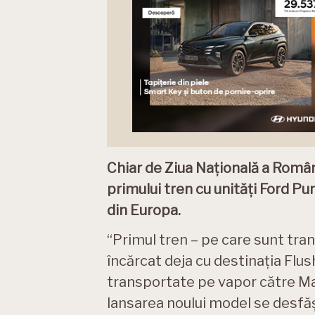
Chiar de Ziua Națională a Români
primului tren cu unități Ford Pu
din Europa.
“Primul tren – pe care sunt tra
încărcat deja cu destinația Flush
transportate pe vapor către Ma
lansarea noului model se desfăş