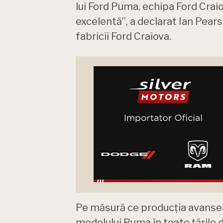
lui Ford Puma, echipa Ford Craiov
excelentă”, a declarat Ian Pear
fabricii Ford Craiova.
Pe măsură ce producția avanseaz
modelului Puma în toate țările 