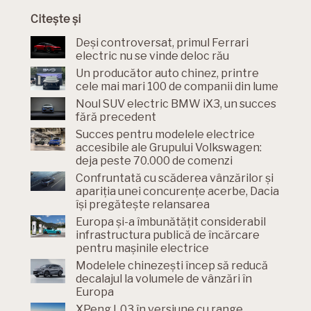
Citește și
Deși controversat, primul Ferrari
electric nu se vinde deloc rău
Un producător auto chinez, printre
cele mai mari 100 de companii din lume
Noul SUV electric BMW iX3, un succes
fără precedent
Succes pentru modelele electrice
accesibile ale Grupului Volkswagen:
deja peste 70.000 de comenzi
Confruntată cu scăderea vânzărilor și
apariția unei concurențe acerbe, Dacia
își pregătește relansarea
Europa și-a îmbunătățit considerabil
infrastructura publică de încărcare
pentru mașinile electrice
Modelele chinezești încep să reducă
decalajul la volumele de vânzări în
Europa
XPeng L03 în versiune cu range