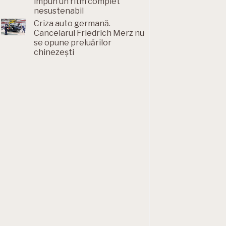
impun un ritm complet
nesustenabil
Criza auto germană.
Cancelarul Friedrich Merz nu
se opune preluărilor
chinezești