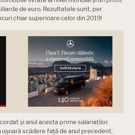
omobile livrate la nivel mondial și un profit
iliarde de euro. Rezultatele sunt, per
curi chiar superioare celor din 2019!
cordat și anul acesta prime salariaților.
n ușoară scădere față de anul precedent,