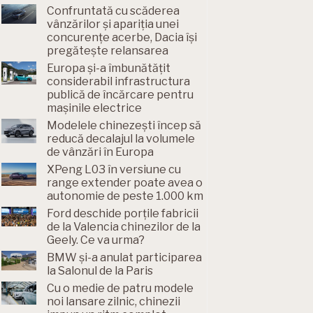
Confruntată cu scăderea
vânzărilor și apariția unei
concurențe acerbe, Dacia își
pregătește relansarea
Europa și-a îmbunătățit
considerabil infrastructura
publică de încărcare pentru
mașinile electrice
Modelele chinezești încep să
reducă decalajul la volumele
de vânzări în Europa
XPeng L03 în versiune cu
range extender poate avea o
autonomie de peste 1.000 km
Ford deschide porțile fabricii
de la Valencia chinezilor de la
Geely. Ce va urma?
BMW și-a anulat participarea
la Salonul de la Paris
Cu o medie de patru modele
noi lansare zilnic, chinezii