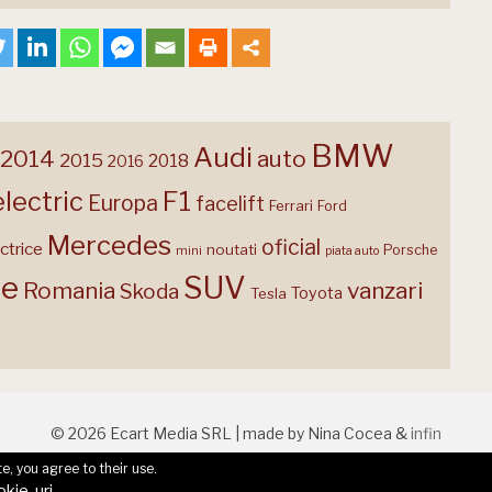
BMW
Audi
2014
auto
2015
2018
2016
F1
electric
Europa
facelift
Ferrari
Ford
Mercedes
oficial
ctrice
noutati
Porsche
mini
piata auto
te
SUV
Romania
vanzari
Skoda
Toyota
Tesla
© 2026 Ecart Media SRL | made by Nina Cocea &
infin
e, you agree to their use.
okie-uri