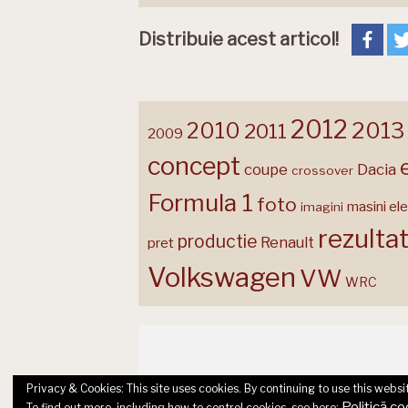
Distribuie acest articol!
2012
2013
2010
2011
2009
concept
coupe
Dacia
crossover
Formula 1
foto
masini ele
imagini
rezulta
productie
Renault
pret
Volkswagen
VW
WRC
Privacy & Cookies: This site uses cookies. By continuing to use this websit
Politică co
To find out more, including how to control cookies, see here: