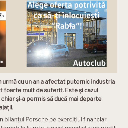
n urmă cu un an a afectat puternic industria
t foarte mult de suferit. Este și cazul
și chiar și-a permis să ducă mai departe
jații.
n bilanțul Porsche pe exercițiul financiar