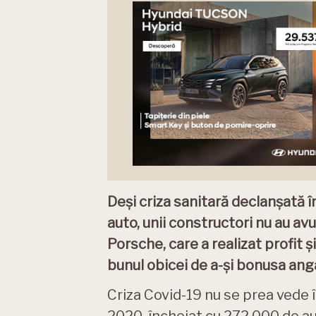
Deși criza sanitară declanșată î
auto, unii constructori nu au avu
Porsche, care a realizat profit 
bunul obicei de a-și bonusa anga
Criza Covid-19 nu se prea vede î