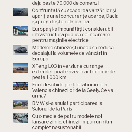
deja peste 70.000 de comenzi
Confruntată cu scăderea vânzărilor și
apariția unei concurențe acerbe, Dacia
își pregătește relansarea
Europa și-a îmbunătățit considerabil
infrastructura publică de încărcare
pentru mașinile electrice
Modelele chinezești încep să reducă
decalajul la volumele de vânzări în
Europa
XPeng L03 în versiune cu range
extender poate avea o autonomie de
peste 1.000 km
Ford deschide porțile fabricii de la
Valencia chinezilor de la Geely. Ce va
urma?
BMW și-a anulat participarea la
Salonul de la Paris
Cu o medie de patru modele noi
lansare zilnic, chinezii impun un ritm
complet nesustenabil