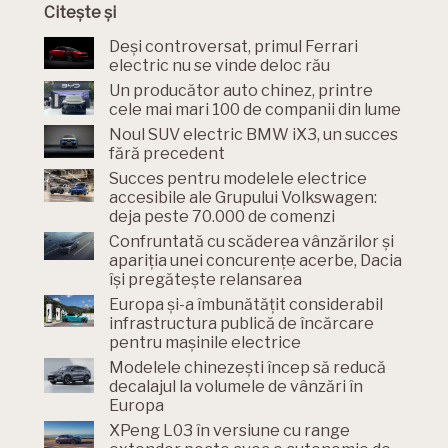
Citește și
Deși controversat, primul Ferrari
electric nu se vinde deloc rău
Un producător auto chinez, printre
cele mai mari 100 de companii din lume
Noul SUV electric BMW iX3, un succes
fără precedent
Succes pentru modelele electrice
accesibile ale Grupului Volkswagen:
deja peste 70.000 de comenzi
Confruntată cu scăderea vânzărilor și
apariția unei concurențe acerbe, Dacia
își pregătește relansarea
Europa și-a îmbunătățit considerabil
infrastructura publică de încărcare
pentru mașinile electrice
Modelele chinezești încep să reducă
decalajul la volumele de vânzări în
Europa
XPeng L03 în versiune cu range