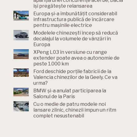
apariția unei concurențe acerbe, Dacia
își pregătește relansarea
Europa și-a îmbunătățit considerabil
infrastructura publică de încărcare
pentru mașinile electrice
Modelele chinezești încep să reducă
decalajul la volumele de vânzări în
Europa
XPeng L03 în versiune cu range
extender poate avea o autonomie de
peste 1.000 km
Ford deschide porțile fabricii de la
Valencia chinezilor de la Geely. Ce va
urma?
BMW și-a anulat participarea la
Salonul de la Paris
Cu o medie de patru modele noi
lansare zilnic, chinezii impun un ritm
complet nesustenabil