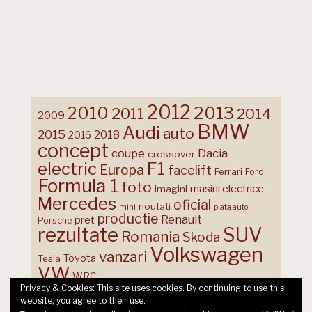
2012
2013
2010
2011
2014
2009
BMW
Audi
auto
2015
2018
2016
concept
coupe
Dacia
crossover
F1
electric
Europa
facelift
Ferrari
Ford
Formula 1
foto
masini electrice
imagini
Mercedes
oficial
noutati
mini
piata auto
productie
Renault
pret
Porsche
rezultate
SUV
Romania
Skoda
Volkswagen
vanzari
Toyota
Tesla
VW
WRC
Privacy & Cookies: This site uses cookies. By continuing to use this
website, you agree to their use.