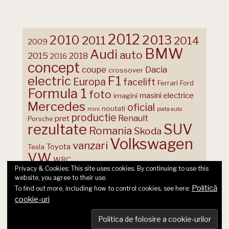
2012
2013
2010
2011
2014
2009
BMW
Audi
auto
2015
2018
2016
concept
coupe
Dacia
crossover
F1
electric
Europa
facelift
Ferrari
Ford
Formula 1
foto
masini electrice
imagini
Mercedes
oficial
noutati
mini
piata auto
productie
Renault
pret
Porsche
rezultate
SUV
Romania
Skoda
Volkswagen
vanzari
Toyota
Tesla
VW
WRC
Privacy & Cookies: This site uses cookies. By continuing to use this
website, you agree to their use.
Politică
To find out more, including how to control cookies, see here:
cookie-uri
© 2026 Ecart Media SRL | made by Nina Cocea &
infin