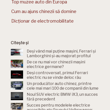
Top muzee auto din Europa
Cum au ajuns chinezii să domine
Dicționar de electromobilitate
Citește și
Deși vând mai puține mașini, Ferrari și
Lamborghini și-au majorat profitul
De ce nu mai vor chinezii mașini
electrice germane?
Deși controversat, primul Ferrari
electric nu se vinde deloc rău
Un producător auto chinez, printre
cele mai mari 100 de companii din lume
Noul SUV electric BMW iX3, un succes
fără precedent
Succes pentru modelele electrice
accesibile ale Grupului Volkswagen: