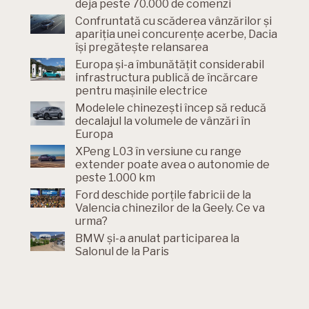
deja peste 70.000 de comenzi
Confruntată cu scăderea vânzărilor și
apariția unei concurențe acerbe, Dacia
își pregătește relansarea
Europa și-a îmbunătățit considerabil
infrastructura publică de încărcare
pentru mașinile electrice
Modelele chinezești încep să reducă
decalajul la volumele de vânzări în
Europa
XPeng L03 în versiune cu range
extender poate avea o autonomie de
peste 1.000 km
Ford deschide porțile fabricii de la
Valencia chinezilor de la Geely. Ce va
urma?
BMW și-a anulat participarea la
Salonul de la Paris