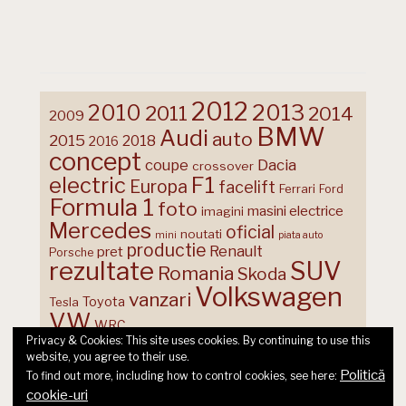
2012
2013
2010
2011
2014
2009
BMW
Audi
auto
2015
2018
2016
concept
coupe
Dacia
crossover
F1
electric
Europa
facelift
Ferrari
Ford
Formula 1
foto
masini electrice
imagini
Mercedes
oficial
noutati
mini
piata auto
productie
Renault
pret
Porsche
rezultate
SUV
Romania
Skoda
Volkswagen
vanzari
Toyota
Tesla
VW
WRC
Privacy & Cookies: This site uses cookies. By continuing to use this
website, you agree to their use.
Politică
To find out more, including how to control cookies, see here:
cookie-uri