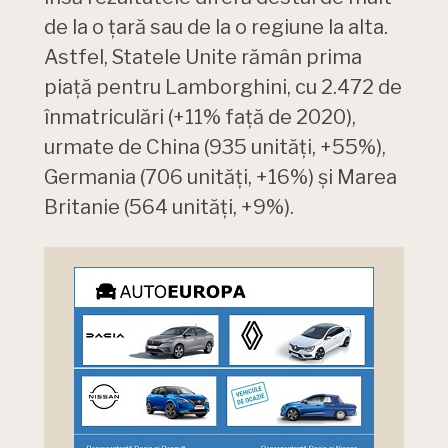
de la o țară sau de la o regiune la alta.
Astfel, Statele Unite rămân prima
piață pentru Lamborghini, cu 2.472 de
înmatriculări (+11% față de 2020),
urmate de China (935 unități, +55%),
Germania (706 unități, +16%) și Marea
Britanie (564 unități, +9%).