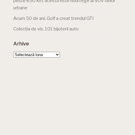
peste 650 km, acesta este noul rege al SUV-urilor
urbane
Acum 50 de ani, Golf a creat trendul GTI
Colecția de vis. 101 bijuterii auto
Arhive
Arhive