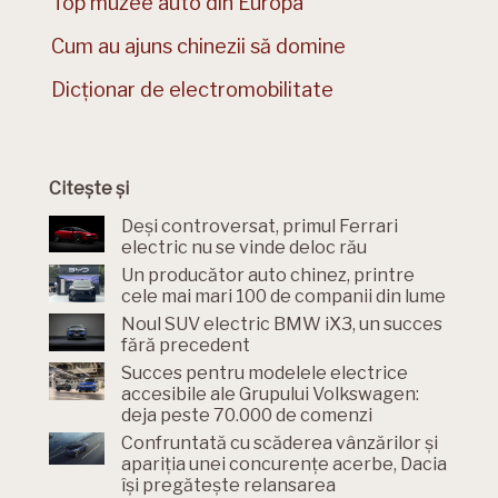
Top muzee auto din Europa
Cum au ajuns chinezii să domine
Dicționar de electromobilitate
Citește și
Deși controversat, primul Ferrari
electric nu se vinde deloc rău
Un producător auto chinez, printre
cele mai mari 100 de companii din lume
Noul SUV electric BMW iX3, un succes
fără precedent
Succes pentru modelele electrice
accesibile ale Grupului Volkswagen:
deja peste 70.000 de comenzi
Confruntată cu scăderea vânzărilor și
apariția unei concurențe acerbe, Dacia
își pregătește relansarea