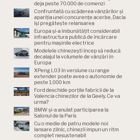
deja peste 70.000 de comenzi
Confruntată cu scăderea vânzărilor și
apariția unei concurențe acerbe, Dacia
își pregătește relansarea
Europa și-a îmbunătățit considerabil
infrastructura publică de încărcare
pentru mașinile electrice
Modelele chinezești încep să reducă
decalajul la volumele de vânzări în
Europa
XPeng L03 în versiune cu range
extender poate avea o autonomie de
peste 1.000 km
Ford deschide porțile fabricii de la
Valencia chinezilor de la Geely. Ce va
urma?
BMW și-a anulat participarea la
Salonul de la Paris
Cu o medie de patru modele noi
lansare zilnic, chinezii impun un ritm
complet nesustenabil