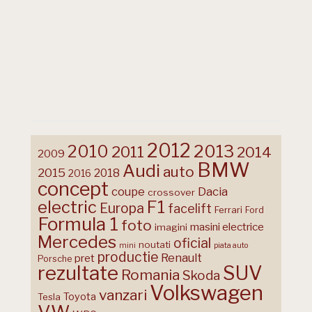
2012
2013
2010
2011
2014
2009
BMW
Audi
auto
2015
2018
2016
concept
coupe
Dacia
crossover
F1
electric
Europa
facelift
Ferrari
Ford
Formula 1
foto
masini electrice
imagini
Mercedes
oficial
noutati
mini
piata auto
productie
Renault
pret
Porsche
rezultate
SUV
Romania
Skoda
Volkswagen
vanzari
Toyota
Tesla
VW