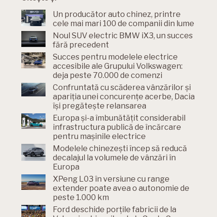
Un producător auto chinez, printre
cele mai mari 100 de companii din lume
Noul SUV electric BMW iX3, un succes
fără precedent
Succes pentru modelele electrice
accesibile ale Grupului Volkswagen:
deja peste 70.000 de comenzi
Confruntată cu scăderea vânzărilor și
apariția unei concurențe acerbe, Dacia
își pregătește relansarea
Europa și-a îmbunătățit considerabil
infrastructura publică de încărcare
pentru mașinile electrice
Modelele chinezești încep să reducă
decalajul la volumele de vânzări în
Europa
XPeng L03 în versiune cu range
extender poate avea o autonomie de
peste 1.000 km
Ford deschide porțile fabricii de la