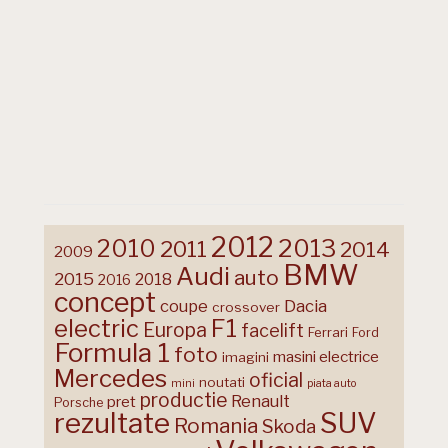
2012
2013
2010
2011
2014
2009
BMW
Audi
auto
2015
2018
2016
concept
coupe
Dacia
crossover
F1
electric
Europa
facelift
Ferrari
Ford
Formula 1
foto
masini electrice
imagini
Mercedes
oficial
noutati
mini
piata auto
productie
Renault
pret
Porsche
rezultate
SUV
Romania
Skoda