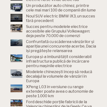
Un producător auto chinez, printre
cele mai mari 100 de companii din lume
Noul SUV electric BMW iX3, un succes
fără precedent
Succes pentru modelele electrice
accesibile ale Grupului Volkswagen:
deja peste 70.000 de comenzi
Confruntată cu scăderea vânzărilor și
apariția unei concurențe acerbe, Dacia
își pregătește relansarea
Europa și-a îmbunătățit considerabil
infrastructura publică de încărcare
pentru mașinile electrice
Modelele chinezești încep să reducă
decalajul la volumele de vânzări în
Europa
XPeng L03 în versiune cu range
extender poate avea o autonomie de
peste 1.000 km
Ford deschide porțile fabricii de la
Valencia chinezilor de la Geely. Ce va