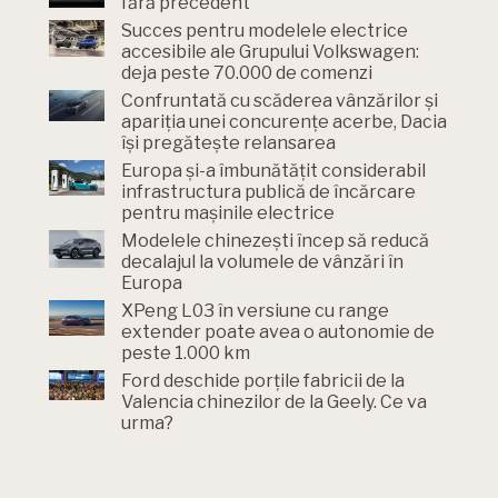
fără precedent
Succes pentru modelele electrice
accesibile ale Grupului Volkswagen:
deja peste 70.000 de comenzi
Confruntată cu scăderea vânzărilor și
apariția unei concurențe acerbe, Dacia
își pregătește relansarea
Europa și-a îmbunătățit considerabil
infrastructura publică de încărcare
pentru mașinile electrice
Modelele chinezești încep să reducă
decalajul la volumele de vânzări în
Europa
XPeng L03 în versiune cu range
extender poate avea o autonomie de
peste 1.000 km
Ford deschide porțile fabricii de la
Valencia chinezilor de la Geely. Ce va
urma?