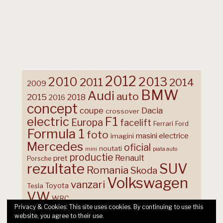
2012
2013
2010
2011
2014
2009
BMW
Audi
auto
2015
2018
2016
concept
coupe
Dacia
crossover
F1
electric
Europa
facelift
Ferrari
Ford
Formula 1
foto
masini electrice
imagini
Mercedes
oficial
noutati
mini
piata auto
productie
Renault
pret
Porsche
rezultate
SUV
Romania
Skoda
Volkswagen
vanzari
Toyota
Tesla
VW
WRC
Privacy & Cookies: This site uses cookies. By continuing to use this
website, you agree to their use.