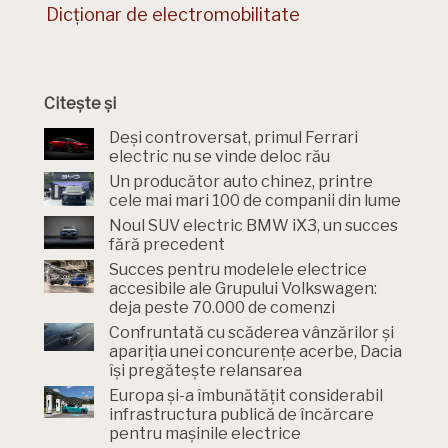
Dicționar de electromobilitate
Citește și
Deși controversat, primul Ferrari
electric nu se vinde deloc rău
Un producător auto chinez, printre
cele mai mari 100 de companii din lume
Noul SUV electric BMW iX3, un succes
fără precedent
Succes pentru modelele electrice
accesibile ale Grupului Volkswagen:
deja peste 70.000 de comenzi
Confruntată cu scăderea vânzărilor și
apariția unei concurențe acerbe, Dacia
își pregătește relansarea
Europa și-a îmbunătățit considerabil
infrastructura publică de încărcare
pentru mașinile electrice