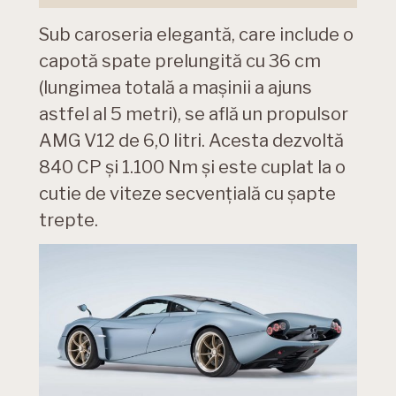
Sub caroseria elegantă, care include o
capotă spate prelungită cu 36 cm
(lungimea totală a mașinii a ajuns
astfel al 5 metri), se află un propulsor
AMG V12 de 6,0 litri. Acesta dezvoltă
840 CP şi 1.100 Nm și este cuplat la o
cutie de viteze secvenţială cu şapte
trepte.