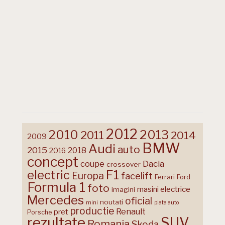
2012
2013
2010
2011
2014
2009
BMW
Audi
auto
2015
2018
2016
concept
coupe
Dacia
crossover
F1
electric
Europa
facelift
Ferrari
Ford
Formula 1
foto
masini electrice
imagini
Mercedes
oficial
noutati
mini
piata auto
productie
Renault
pret
Porsche
rezultate
SUV
Romania
Skoda