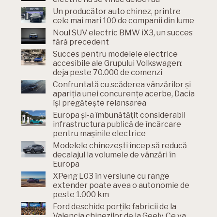
Un producător auto chinez, printre
cele mai mari 100 de companii din lume
Noul SUV electric BMW iX3, un succes
fără precedent
Succes pentru modelele electrice
accesibile ale Grupului Volkswagen:
deja peste 70.000 de comenzi
Confruntată cu scăderea vânzărilor și
apariția unei concurențe acerbe, Dacia
își pregătește relansarea
Europa și-a îmbunătățit considerabil
infrastructura publică de încărcare
pentru mașinile electrice
Modelele chinezești încep să reducă
decalajul la volumele de vânzări în
Europa
XPeng L03 în versiune cu range
extender poate avea o autonomie de
peste 1.000 km
Ford deschide porțile fabricii de la
Valencia chinezilor de la Geely. Ce va