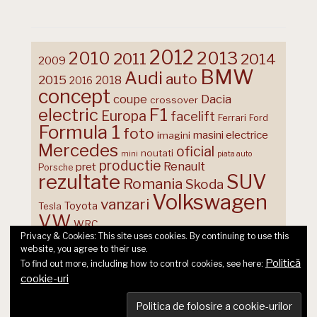
2012
2013
2010
2011
2014
2009
BMW
Audi
auto
2015
2018
2016
concept
coupe
Dacia
crossover
F1
electric
Europa
facelift
Ferrari
Ford
Formula 1
foto
masini electrice
imagini
Mercedes
oficial
noutati
mini
piata auto
productie
Renault
pret
Porsche
rezultate
SUV
Romania
Skoda
Volkswagen
vanzari
Toyota
Tesla
VW
WRC
Privacy & Cookies: This site uses cookies. By continuing to use this
website, you agree to their use.
Politică
To find out more, including how to control cookies, see here:
cookie-uri
© 2026 Ecart Media SRL | made by Nina Cocea &
infin