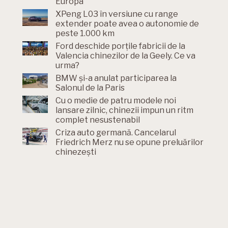
Europa
XPeng L03 în versiune cu range
extender poate avea o autonomie de
peste 1.000 km
Ford deschide porțile fabricii de la
Valencia chinezilor de la Geely. Ce va
urma?
BMW și-a anulat participarea la
Salonul de la Paris
Cu o medie de patru modele noi
lansare zilnic, chinezii impun un ritm
complet nesustenabil
Criza auto germană. Cancelarul
Friedrich Merz nu se opune preluărilor
chinezești