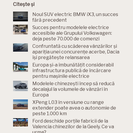
Citește și
Noul SUV electric BMW iX3, un succes
fără precedent
Succes pentru modelele electrice
accesibile ale Grupului Volkswagen:
deja peste 70.000 de comenzi
Confruntată cu scăderea vânzărilor și
apariția unei concurențe acerbe, Dacia
își pregătește relansarea
Europa și-a îmbunătățit considerabil
infrastructura publică de încărcare
pentru mașinile electrice
Modelele chinezești încep să reducă
decalajul la volumele de vânzări în
Europa
XPeng L03 în versiune cu range
extender poate avea o autonomie de
peste 1.000 km
Ford deschide porțile fabricii de la
Valencia chinezilor de la Geely. Ce va
urma?