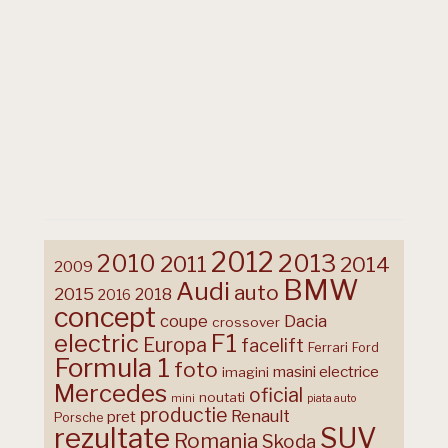
2012
2013
2010
2011
2014
2009
BMW
Audi
auto
2015
2018
2016
concept
coupe
Dacia
crossover
F1
electric
Europa
facelift
Ferrari
Ford
Formula 1
foto
masini electrice
imagini
Mercedes
oficial
noutati
mini
piata auto
productie
Renault
pret
Porsche
rezultate
SUV
Romania
Skoda