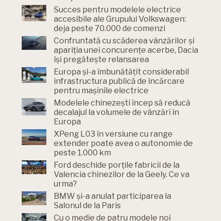
Succes pentru modelele electrice
accesibile ale Grupului Volkswagen:
deja peste 70.000 de comenzi
Confruntată cu scăderea vânzărilor și
apariția unei concurențe acerbe, Dacia
își pregătește relansarea
Europa și-a îmbunătățit considerabil
infrastructura publică de încărcare
pentru mașinile electrice
Modelele chinezești încep să reducă
decalajul la volumele de vânzări în
Europa
XPeng L03 în versiune cu range
extender poate avea o autonomie de
peste 1.000 km
Ford deschide porțile fabricii de la
Valencia chinezilor de la Geely. Ce va
urma?
BMW și-a anulat participarea la
Salonul de la Paris
Cu o medie de patru modele noi