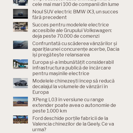
cele mai mari 100 de companii din lume
Noul SUV electric BMW iX3, un succes
fără precedent
Succes pentru modelele electrice
accesibile ale Grupului Volkswagen:
deja peste 70.000 de comenzi
Confruntată cu scăderea vânzărilor și
apariția unei concurențe acerbe, Dacia
își pregătește relansarea
Europa și-a îmbunătățit considerabil
infrastructura publică de încărcare
pentru mașinile electrice
Modelele chinezești încep să reducă
decalajul la volumele de vânzări în
Europa
XPeng L03 în versiune cu range
extender poate avea o autonomie de
peste 1.000 km
Ford deschide porțile fabricii de la
Valencia chinezilor de la Geely. Ce va
urma?